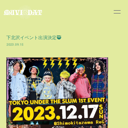
INFOR
MATIO
下北沢イベント出演決定🥷
N
2023.09.15
ログイン