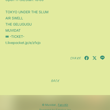
TOKYO UNDER THE SLUM
AIR SWELL
THE GELUGUGU
MUVIDAT
🎟️ -TICKET-
t.livepocket.jp/e/zfxjo
SHARE
BACK
© Muvidat ,
Fan+Kit
Powered by Fanplus.inc